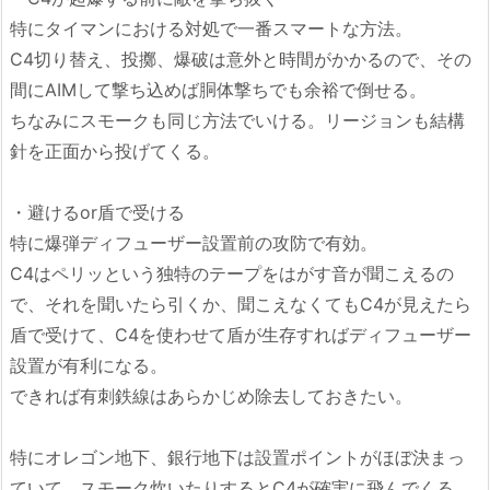
特にタイマンにおける対処で一番スマートな方法。
C4切り替え、投擲、爆破は意外と時間がかかるので、その
間にAIMして撃ち込めば胴体撃ちでも余裕で倒せる。
ちなみにスモークも同じ方法でいける。リージョンも結構
針を正面から投げてくる。
・避けるor盾で受ける
特に爆弾ディフューザー設置前の攻防で有効。
C4はペリッという独特のテープをはがす音が聞こえるの
で、それを聞いたら引くか、聞こえなくてもC4が見えたら
盾で受けて、C4を使わせて盾が生存すればディフューザー
設置が有利になる。
できれば有刺鉄線はあらかじめ除去しておきたい。
特にオレゴン地下、銀行地下は設置ポイントがほぼ決まっ
ていて、スモーク炊いたりするとC4が確実に飛んでくる