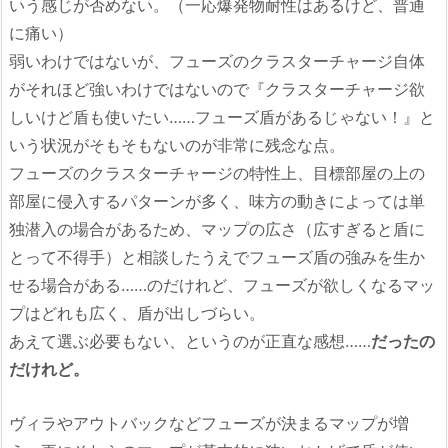
いう感じが否めない。（一応爆発物耐性はあるけど、普通
に痛い）
弱いわけではないが、フューズのクラスターチャージ自体
がそれほど強いわけではないので『クラスターチャージ欲
しいけど盾も使いたい……フューズ盾があるじゃない！』と
いう状況がそもそもないのが非常に残念な点。
フューズのクラスターチャージの特性上、目標部屋の上の
部屋に侵入するパターンが多く、味方の動きによっては単
独潜入の場合があるため、マップの広さ（広すぎると盾に
とって不得手）と相談したうえでフューズ盾の強みを生か
せる場合がある……のだけれど、フューズが欲しくなるマッ
プはどれも広く、盾が出しづらい。
あえて選ぶ必要もない、というのが正直な感想……
だったの
だけれど。
ヴィラやアウトバックなどフューズが決まるマップが増