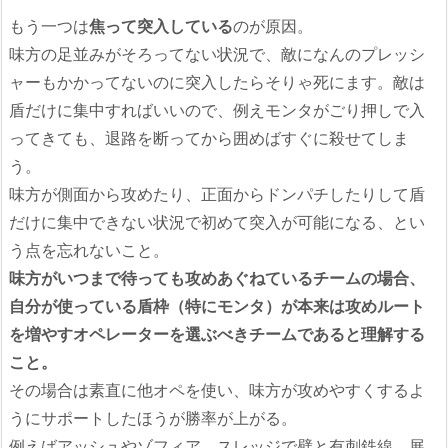
もう一つは
焦って突入している
のが原因。
味方の足並みがそろってない状況で、敵になんのプレッシ
ャーもかかってないのに突入したらそりゃ死にます。敵は
盾だけに集中すればいいので、例えモンタがごり押しで入
ってきても、退路を断ってから囲めばすぐに殺せてしま
う。
味方が側面から攻めたり、正面からドンパチしたりして盾
だけに集中できない状況で初めて突入が可能になる、とい
う点を忘れないこと。
味方がいつまで待っても攻めあぐねているチームの場合、
自分が使っている盾枠（特にモンタ）が本来は攻めルート
を増やすオペレーターを選ぶべきチームであると理解する
こと。
その場合は素直に他オペを使い、味方が攻めやすくするよ
うにサポートしたほうが勝率が上がる。
例えばアッシュやゾフィア、スレッジで壁と有刺鉄線、展