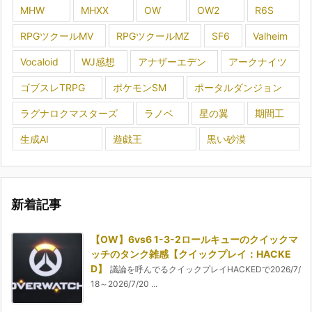
MHW
MHXX
OW
OW2
R6S
RPGツクールMV
RPGツクールMZ
SF6
Valheim
Vocaloid
WJ感想
アナザーエデン
アークナイツ
ゴブスレTRPG
ポケモンSM
ポータルダンジョン
ラグナロクマスターズ
ラノベ
星の翼
期間工
生成AI
遊戯王
黒い砂漠
新着記事
【OW】6vs6 1-3-2ロールキューのクイックマ
ッチのタンク雑感【クイックプレイ：HACKE
D】
議論を呼んでるクイックプレイHACKEDで2026/7/
18～2026/7/20 ...