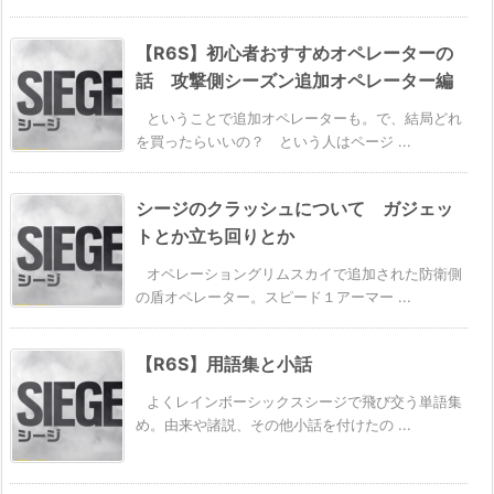
【R6S】初心者おすすめオペレーターの
話 攻撃側シーズン追加オペレーター編
ということで追加オペレーターも。で、結局どれ
を買ったらいいの？ という人はページ ...
シージのクラッシュについて ガジェッ
トとか立ち回りとか
オペレーショングリムスカイで追加された防衛側
の盾オペレーター。スピード１アーマー ...
【R6S】用語集と小話
よくレインボーシックスシージで飛び交う単語集
め。由来や諸説、その他小話を付けたの ...