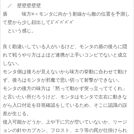
／ 壁壁壁壁壁
盾 味方≡＜モンタに向かう射線から敵の位置を予測し
て壁から少し顔出してｽﾞﾊﾞﾊﾞﾊﾞﾊﾞ
という感じ。
良く勘違いしている人がいるけど、モンタの盾の後ろに隠
れて戦うやり方はよほど連携が上手いコンビでないと成立
しない。
モンタ側は後ろが見えないから味方の挙動に合わせて動け
ず、後ろはモンタが邪魔で思い切って射撃ができない。
モンタの後方の味方は「黙って動かず突っ立っててくれ」
と言いたい所だろうけど、モンタはモンタで左右に動きな
がら入口付近を目視確認をしているため、そこに認識の誤
差が生じる。
侵入可能かどうか、上や下に穴が空いていないか、リージ
ョンの針やカプカン、フロスト、エラ等の罠が仕掛けられ