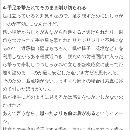
4.手足を撃たれてそのまま削り切られる
足は立っていると丸見えなので、足を隠すためにはしゃが
むのが有効……なんだけど、
遠い場所からしゃがみながら前進すると逃げられたり、射
角をつけられて手や肩を撃たれたりとジリジリと不利にな
るので、遮蔽物（壁はもちろん、机や椅子、花壇など）を
利用しながらある程度近づき、腰だめの射程圏内に入った
ら撃って牽制しつつしゃがみや立ちを臨機応変に使って距
離を詰める……のが最も安定した近づき方だと思われる。
そのため、遮蔽物がないまっすぐな廊下の場合は素直に諦
めて引いたほうがいい。
盾が相手にどのように見えるかは感覚をつかむしかないの
だけれど、
あえて言うなら、
思ったよりも前に盾がある
というイメー
ジ。
棒立ちで銃弾を盾受けする場合、気持ち引いて立つと横か