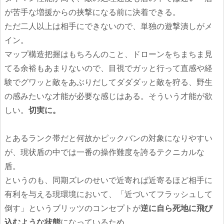
が苦手な増援からの挟撃になる前に決着できる。
ただ二人以上は相手にできないので、単独の遊撃潰しがメ
イン。
マップ構造把握はもちろんのこと、ドローンをちまちま見
てる余裕もあまりないので、目視でガッと行って直感や経
験でグワッと敵をあぶりだしてダダダッと敵を狩る、野生
の感みたいな才能が必要な感じはある。そういう才能が欲
しい。
切実に。
とあるランク帯だと何故かピックバンの対象になりやすい
が、現状盾の中では一番の操作難度を誇るテクニカルな
盾。
というのも、同期ズレのせいで近寄れば近寄るほど相手に
有利を与える現環境において、「近づいてフラッシュして
倒す」というブリッツのコンセプトが
逆に自ら死地に飛び
込むような状態
になっているため。