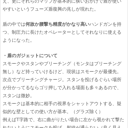
え、更にそれらのマップが基本的に狭いおかげで盾が使い
やすいというフューズ盾復興の兆しが現れた。
盾の中では
何故か腰撃ち精度がかなり高い
ハンドガンを持
つ、制圧力に長けたオペレーターとしてそれなりに使える
ようになった。
・盾のガジェットについて
スモークやスタンやブリーチング（モンタはブリーチング
無し）など持っていけるけど、現状はスモークが最優先。
次点でブリーチングチャージ。スタンを投げるぐらい場所
が分かってるならゴリ押しで入れる場面も多々あるので、
スタンは微妙。
スモークは基本的に相手の視界をシャットアウトする、疑
似的な壁としての使い方が基本。（グラズ除く）
例えばT字路で、右に曲がりたい場合に左から覗かれて撃た
れないようにスモークを投げ、射線が通らない（良く見え