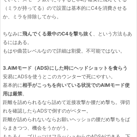
（ミラが持ってる）ので設置は基本的にC4を消費させる
か、ミラを排除してから。
ちなみに
飛んでくる最中のC4を撃ち抜く
、という方法もあ
るにはある。
もはや曲芸レベルなので詳細は割愛。不可能ではない。
3.AIMモード（ADS)にした時にヘッドショットを食らう
安易にADSを使うとこのカウンターで死にやすい。
基本的に
相手がこっちを向いている状況でのAIMモード使
用は厳禁
。
距離を詰められるなら詰めて近接攻撃か腰だめ撃ち。弾切
れを確認したらADSで倒すのがベター。
距離が詰められないならお願いヘッショの腰だめ撃ちをば
らまきつつ、機会をうかがう。
もちろん、ブリッツはフラッシュからのADSができる。下