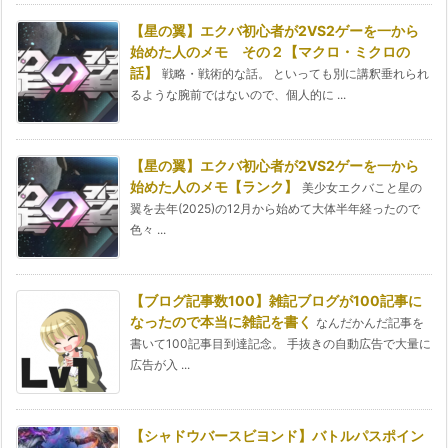
【星の翼】エクバ初心者が2VS2ゲーを一から
始めた人のメモ その２【マクロ・ミクロの
話】
戦略・戦術的な話。 といっても別に講釈垂れられ
るような腕前ではないので、個人的に ...
【星の翼】エクバ初心者が2VS2ゲーを一から
始めた人のメモ【ランク】
美少女エクバこと星の
翼を去年(2025)の12月から始めて大体半年経ったので
色々 ...
【ブログ記事数100】雑記ブログが100記事に
なったので本当に雑記を書く
なんだかんだ記事を
書いて100記事目到達記念。 手抜きの自動広告で大量に
広告が入 ...
【シャドウバースビヨンド】バトルパスポイン